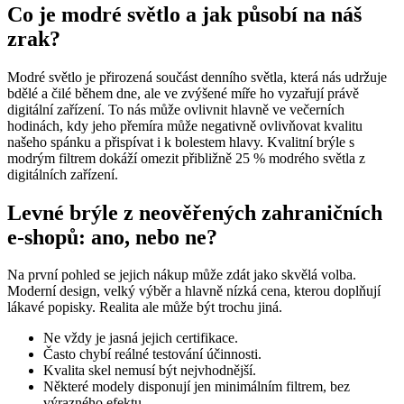
Co je modré světlo a jak působí na náš
zrak?
Modré světlo je přirozená součást denního světla, která nás udržuje
bdělé a čilé během dne, ale ve zvýšené míře ho vyzařují právě
digitální zařízení. To nás může ovlivnit hlavně ve večerních
hodinách, kdy jeho přemíra může negativně ovlivňovat kvalitu
našeho spánku a přispívat i k bolestem hlavy. Kvalitní brýle s
modrým filtrem dokáží omezit přibližně 25 % modrého světla z
digitálních zařízení.
Levné brýle z neověřených zahraničních
e-shopů: ano, nebo ne?
Na první pohled se jejich nákup může zdát jako skvělá volba.
Moderní design, velký výběr a hlavně nízká cena, kterou doplňují
lákavé popisky. Realita ale může být trochu jiná.
Ne vždy je jasná jejich certifikace.
Často chybí reálné testování účinnosti.
Kvalita skel nemusí být nejvhodnější.
Některé modely disponují jen minimálním filtrem, bez
výrazného efektu.