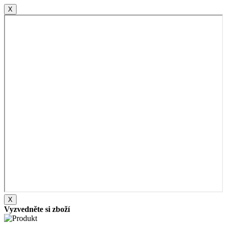
X
X
Vyzvedněte si zboží