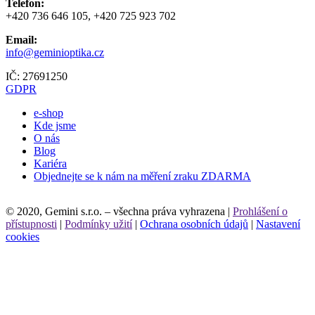
Telefon:
+420 736 646 105, +420 725 923 702
Email:
info@geminioptika.cz
IČ: 27691250
GDPR
e-shop
Kde jsme
O nás
Blog
Kariéra
Objednejte se k nám na měření zraku ZDARMA
Leaflet
© 2020, Gemini s.r.o. – všechna práva vyhrazena |
Prohlášení o
přístupnosti
|
Podmínky užití
|
Ochrana osobních údajů
|
Nastavení
cookies