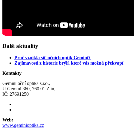
Další aktuality
Proč vznikla síť očních optik Gemini?
Zajímavosti z historie brýlí, které vás možná překvapí
Kontakty
Gemini oční optika s.r.o.,
U Gemini 360, 760 01 Zlín,
IČ: 27691250
Web:
www.geminioptika.cz