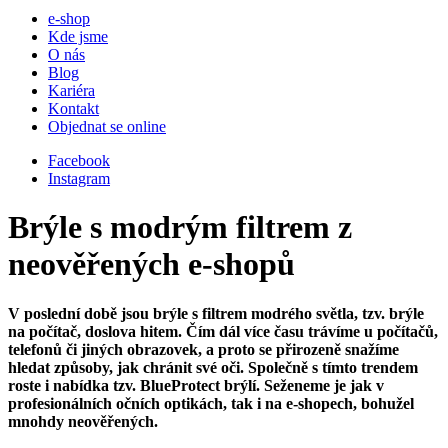
e-shop
Kde jsme
O nás
Blog
Kariéra
Kontakt
Objednat se online
Facebook
Instagram
Brýle s modrým filtrem z
neověřených e-shopů
V poslední době jsou brýle s filtrem modrého světla, tzv. brýle
na počítač, doslova hitem. Čím dál více času trávíme u počítačů,
telefonů či jiných obrazovek, a proto se přirozeně snažíme
hledat způsoby, jak chránit své oči. Společně s tímto trendem
roste i nabídka tzv. BlueProtect brýlí. Seženeme je jak v
profesionálních očních optikách, tak i na e-shopech, bohužel
mnohdy neověřených.