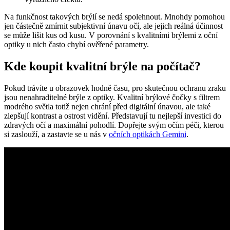
Na funkčnost takových brýlí se nedá spolehnout. Mnohdy pomohou
jen částečně zmírnit subjektivní únavu očí, ale jejich reálná účinnost
se může lišit kus od kusu. V porovnání s kvalitními brýlemi z oční
optiky u nich často chybí ověřené parametry.
Kde koupit kvalitní brýle na počítač?
Pokud trávíte u obrazovek hodně času, pro skutečnou ochranu zraku
jsou nenahraditelné brýle z optiky. Kvalitní brýlové čočky s filtrem
modrého světla totiž nejen chrání před digitální únavou, ale také
zlepšují kontrast a ostrost vidění. Představují tu nejlepší investici do
zdravých očí a maximální pohodlí. Dopřejte svým očím péči, kterou
si zaslouží, a zastavte se u nás v
očních optikách Gemini
.