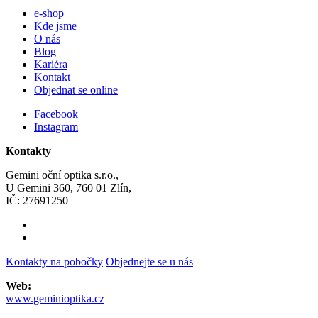
e-shop
Kde jsme
O nás
Blog
Kariéra
Kontakt
Objednat se online
Facebook
Instagram
Kontakty
Gemini oční optika s.r.o.,
U Gemini 360, 760 01 Zlín,
IČ: 27691250
Kontakty na pobočky
Objednejte se u nás
Web:
www.geminioptika.cz