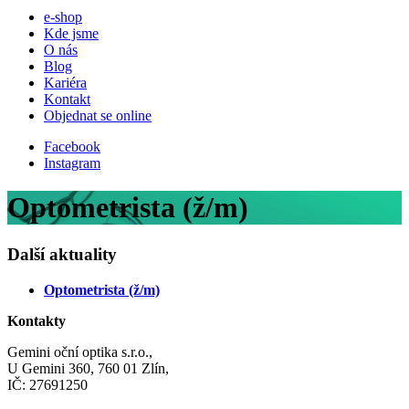
e-shop
Kde jsme
O nás
Blog
Kariéra
Kontakt
Objednat se online
Facebook
Instagram
Optometrista (ž/m)
Další aktuality
Optometrista (ž/m)
Kontakty
Gemini oční optika s.r.o.,
U Gemini 360, 760 01 Zlín,
IČ: 27691250