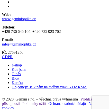
Web:
www.geminioptika.cz
Telefon:
+420 736 646 105, +420 725 923 702
Email:
info@geminioptika.cz
IČ: 27691250
GDPR
e-shop
Kde jsme
O nás
Blog
Kariéra
Objednejte se k nám na měření zraku ZDARMA
Leaflet
© 2020, Gemini s.r.o. – všechna práva vyhrazena |
Prohlášení o
přístupnosti
|
Podmínky užití
|
Ochrana osobních údajů
|
Nastavení
cookies