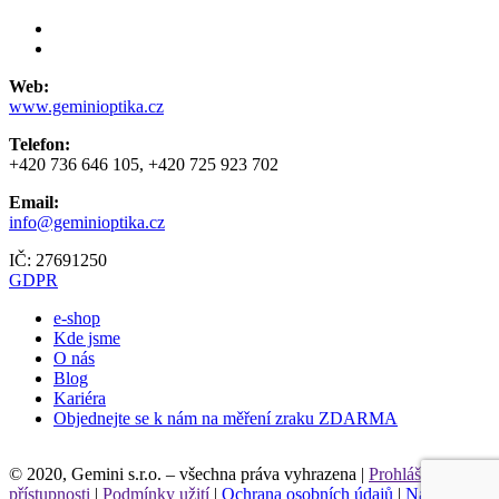
Web:
www.geminioptika.cz
Telefon:
+420 736 646 105, +420 725 923 702
Email:
info@geminioptika.cz
IČ: 27691250
GDPR
e-shop
Kde jsme
O nás
Blog
Kariéra
Objednejte se k nám na měření zraku ZDARMA
Leaflet
| ©
OpenStreetMap
contributors
© 2020, Gemini s.r.o. – všechna práva vyhrazena |
Prohlášení o
přístupnosti
|
Podmínky užití
|
Ochrana osobních údajů
|
Nastavení