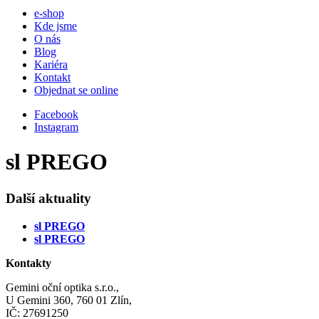
e-shop
Kde jsme
O nás
Blog
Kariéra
Kontakt
Objednat se online
Facebook
Instagram
sl PREGO
Další aktuality
sl PREGO
sl PREGO
Kontakty
Gemini oční optika s.r.o.,
U Gemini 360, 760 01 Zlín,
IČ: 27691250