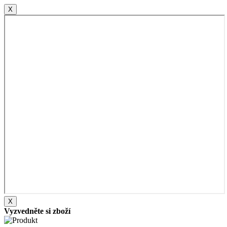
X
X
Vyzvedněte si zboží