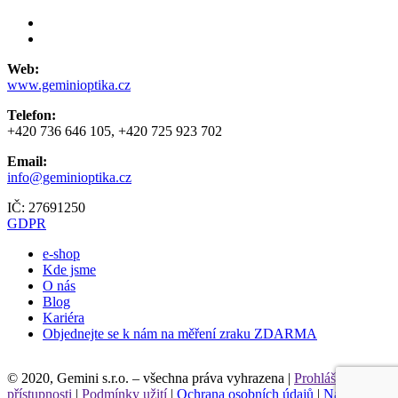
Web:
www.geminioptika.cz
Telefon:
+420 736 646 105, +420 725 923 702
Email:
info@geminioptika.cz
IČ: 27691250
GDPR
e-shop
Kde jsme
O nás
Blog
Kariéra
Objednejte se k nám na měření zraku ZDARMA
Leaflet
© 2020, Gemini s.r.o. – všechna práva vyhrazena |
Prohlášení o
přístupnosti
|
Podmínky užití
|
Ochrana osobních údajů
|
Nastavení