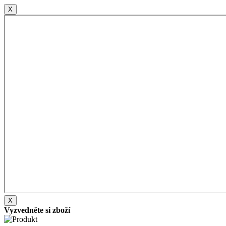
X
X
Vyzvedněte si zboží