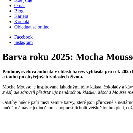
Kde jsme
O nás
Blog
Kariéra
Kontakt
Objednat se online
Facebook
Instagram
Barva roku 2025: Mocha Mouss
Pantone, světová autorita v oblasti barev, vyhlásila pro rok 
a touhu po obyčejných radostech života.
Mocha Mousse je inspirována lahodnými tóny kakaa, čokolády a kávy,
svěží, ale zároveň představuje nenáročnou klasiku. Mocha Mousse ro
Odstíny hnědé patří mezi zemité barvy, které jsou přirozené a nestár
hnědá má navíc jedinečnou schopnost lichotit většině tónům pleti, což