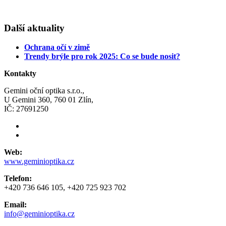
Další aktuality
Ochrana očí v zimě
Trendy brýle pro rok 2025: Co se bude nosit?
Kontakty
Gemini oční optika s.r.o.,
U Gemini 360, 760 01 Zlín,
IČ: 27691250
Web:
www.geminioptika.cz
Telefon:
+420 736 646 105, +420 725 923 702
Email:
info@geminioptika.cz