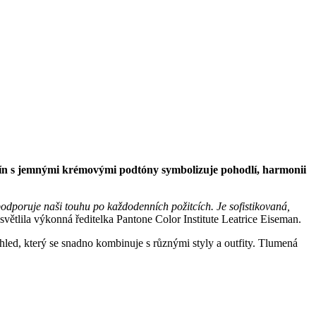
tín s jemnými krémovými podtóny symbolizuje pohodlí, harmonii
odporuje naši touhu po každodenních požitcích. Je sofistikovaná,
větlila výkonná ředitelka Pantone Color Institute Leatrice Eiseman.
zhled, který se snadno kombinuje s různými styly a outfity. Tlumená