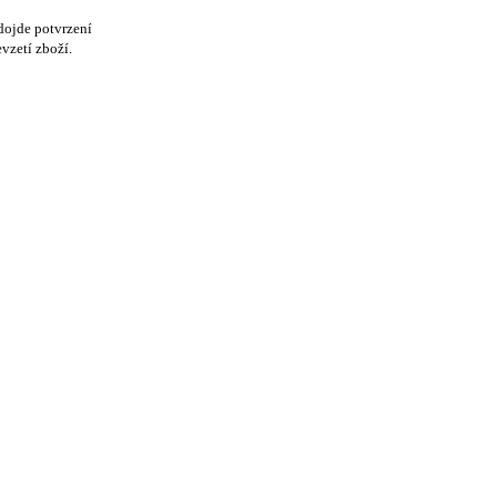
dojde potvrzení
vzetí zboží.