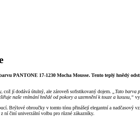
e
2025 barvu PANTONE 17-1230 Mocha Mousse. Tento teplý hnědý ods
 což jí dodává útulný, ale zároveň sofistikovaný dojem.
„Tato barva p
zšiřuje naše vnímání hnědé od pokory a uzemnění k touze a luxusu,“
vys
noucí. Brýlové obroučky v tomto tónu přinášejí elegantní a nadčasový v
 z ní činí univerzální volbu pro různé zákazníky.