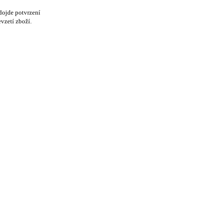
dojde potvrzení
vzetí zboží.