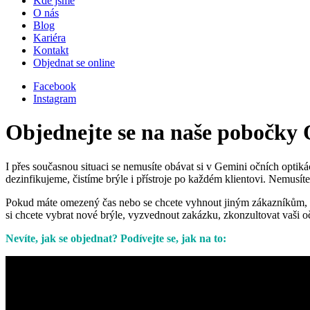
Kde jsme
O nás
Blog
Kariéra
Kontakt
Objednat se online
Facebook
Instagram
Objednejte se na naše pobočky
I přes současnou situaci se nemusíte obávat si v Gemini očních optik
dezinfikujeme, čistíme brýle i přístroje po každém klientovi. Nemusíte
Pokud máte omezený čas nebo se chcete vyhnout jiným zákazníkům, 
si chcete vybrat nové brýle, vyzvednout zakázku, zkonzultovat vaši očn
Nevíte, jak se objednat? Podívejte se, jak na to: