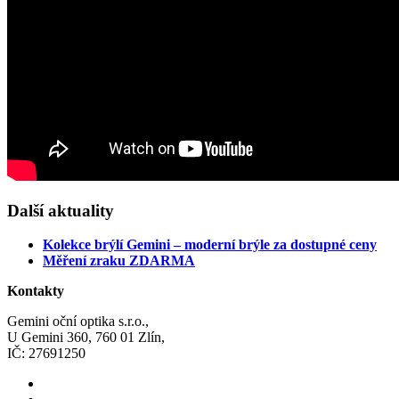
Další aktuality
Kolekce brýlí Gemini – moderní brýle za dostupné ceny
Měření zraku ZDARMA
Kontakty
Gemini oční optika s.r.o.,
U Gemini 360, 760 01 Zlín,
IČ: 27691250