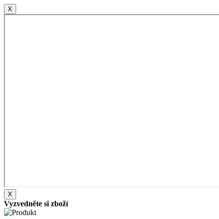
X
X
Vyzvedněte si zboží