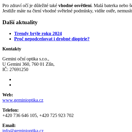
Pro zdraví očí je důležité také
vhodné osvětlení
. Malá baterka nebo še
Jestliže máte na čtení vhodné světelné podmínky, vidíte ostře, nemusít
Další aktuality
Trendy brýle roku 2024
Proč nepodceňovat i drobné dioptrie?
Kontakty
Gemini oční optika s.r.o.,
U Gemini 360, 760 01 Zlín,
IČ: 27691250
Web:
www.geminioptika.cz
Telefon:
+420 736 646 105, +420 725 923 702
Email:
info@geminioptika.cz