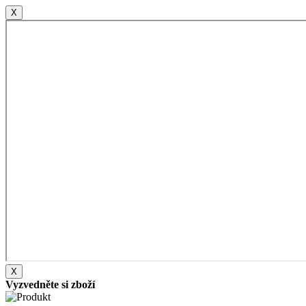
X
X
Vyzvedněte si zboží