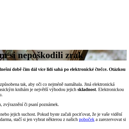
m si nepoškodili zrak
 dnešní době čím dál více lidí sahá po elektronické čtečce. Otázkou
 uzpůsobena tak, aby oči co nejméně namáhala. Jiná elektronická
 klasickým knihám je největší výhodou jejich
skladnost
. Elektronickou
u.
tu, zvýraznění či psaní poznámek.
 nebo jejich suchost. Pokud byste začali pociťovat, že je vaše vidění
darma, stačí si jen vybrat některou z našich
poboček
a zarezervovat si