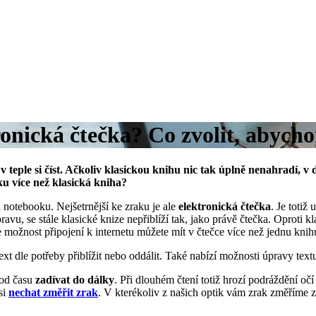
ronická čtečka? Co zvolit, abycho
 v teple si číst. Ačkoliv klasickou knihu nic tak úplně nenahradí, v
ku více než klasická kniha?
i notebooku. Nejšetrnější ke zraku je ale
elektronická čtečka
. Je totiž
ravu, se stále klasické knize nepřiblíží tak, jako právě čtečka. Oproti
možnost připojení k internetu můžete mít v čtečce více než jednu knih
text dle potřeby přiblížit nebo oddálit. Také nabízí možnosti úpravy tex
 od času
zadívat do dálky
. Při dlouhém čtení totiž hrozí podráždění očí
si
nechat změřit zrak
. V kterékoliv z našich optik vám zrak změříme z