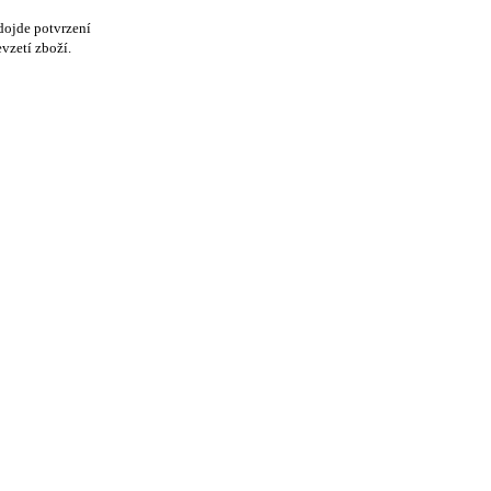
dojde potvrzení
vzetí zboží.