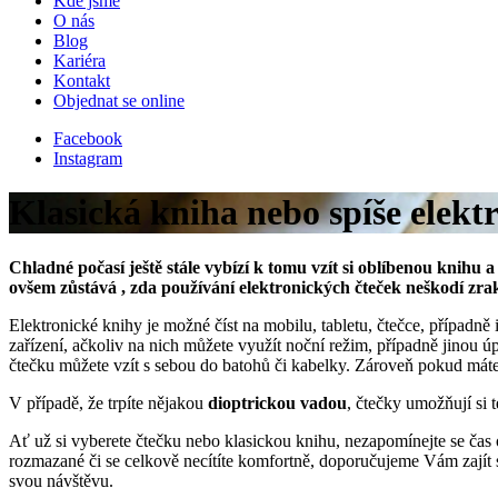
Kde jsme
O nás
Blog
Kariéra
Kontakt
Objednat se online
Facebook
Instagram
Klasická kniha nebo spíše elekt
Chladné počasí ještě stále vybízí k tomu vzít si oblíbenou knihu a
ovšem zůstává , zda používání elektronických čteček neškodí zra
Elektronické knihy je možné číst na mobilu, tabletu, čtečce, případně 
zařízení, ačkoliv na nich můžete využít noční režim, případně jinou úp
čtečku můžete vzít s sebou do batohů či kabelky. Zároveň pokud máte 
V případě, že trpíte nějakou
dioptrickou vadou
, čtečky umožňují si 
Ať už si vyberete čtečku nebo klasickou knihu, nezapomínejte se čas
rozmazané či se celkově necítíte komfortně, doporučujeme Vám zajít 
svou návštěvu.