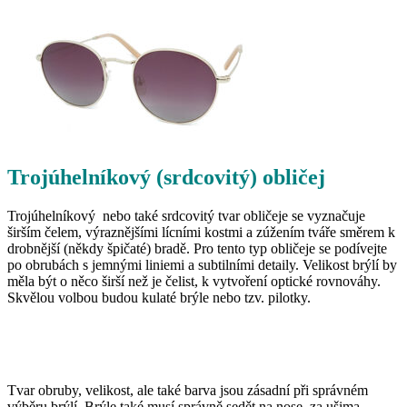
Trojúhelníkový (srdcovitý) obličej
Trojúhelníkový nebo také srdcovitý tvar obličeje se vyznačuje
širším čelem, výraznějšími lícními kostmi a zúžením tváře směrem k
drobnější (někdy špičaté) bradě. Pro tento typ obličeje se podívejte
po obrubách s jemnými liniemi a subtilními detaily. Velikost brýlí by
měla být o něco širší než je čelist, k vytvoření optické rovnováhy.
Skvělou volbou budou kulaté brýle nebo tzv. pilotky.
Tvar obruby, velikost, ale také barva jsou zásadní při správném
výběru brýlí. Brýle také musí správně sedět na nose, za ušima,