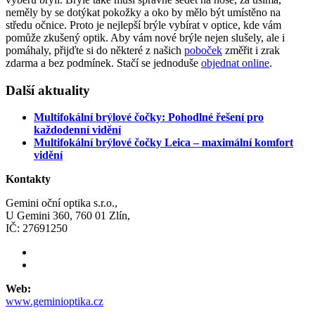
neměly by se dotýkat pokožky a oko by mělo být umístěno na
středu očnice. Proto je nejlepší brýle vybírat v optice, kde vám
pomůže zkušený optik. Aby vám nové brýle nejen slušely, ale i
pomáhaly, přijďte si do některé z našich
poboček
změřit i zrak
zdarma a bez podmínek. Stačí se jednoduše
objednat online
.
Další aktuality
Multifokální brýlové čočky: Pohodlné řešení pro
každodenní vidění
Multifokální brýlové čočky Leica – maximální komfort
vidění
Kontakty
Gemini oční optika s.r.o.,
U Gemini 360, 760 01 Zlín,
IČ: 27691250
Web:
www.geminioptika.cz