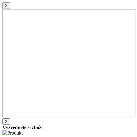
X
X
Vyzvedněte si zboží