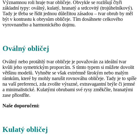
Významnou roli hraje tvar obličeje. Obvykle se rozlišují čtyři
základní typy: oválný, kulatý, hranatý a srdcovitý (trojúhelníkový).
Tady je třeba se řídit jednou důležitou zásadou – tvar obrub by měl
být v kontrastu k obrysům obličeje. Tím dosáhnete celkového
vyrovnaného a harmonického dojmu.
Oválný obličej
Oválný nebo protáhlý tvar obličeje je považován za ideální tvar
kvůli jeho symetrickým proporcím. S tímto typem si můžete dovolit
většinu modelů. Vyhněte se však extrémně širokým nebo malým
rámkům, které by mohly narušit rovnováhu obličeje. Tady je to spíše
na vaší preferenci, zda zvolíte výrazné, extravagantní brýle či jemné
a minimalistické. Kulatými obrubami své rysy změkčíte, hranatými
zase přiostříte.
Naše doporučení:
Kulatý obličej