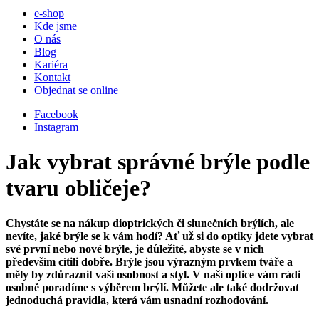
e-shop
Kde jsme
O nás
Blog
Kariéra
Kontakt
Objednat se online
Facebook
Instagram
Jak vybrat správné brýle podle
tvaru obličeje?
Chystáte se na nákup dioptrických či slunečních brýlích, ale
nevíte, jaké brýle se k vám hodí? Ať už si do optiky jdete vybrat
své první nebo nové brýle, je důležité, abyste se v nich
především cítili dobře. Brýle jsou výrazným prvkem tváře a
měly by zdůraznit vaši osobnost a styl. V naší optice vám rádi
osobně poradíme s výběrem brýlí. Můžete ale také dodržovat
jednoduchá pravidla, která vám usnadní rozhodování.