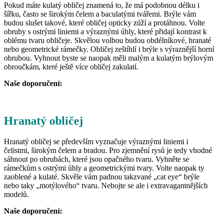
Pokud máte kulatý obličej znamená to, že má podobnou délku i
šířku, často se širokým čelem a baculatými tvářemi. Brýle vám
budou slušet takové, které obličej opticky zúží a protáhnou. Volte
obruby s ostrými liniemi a výraznými úhly, které přidají kontrast k
oblému tvaru obličeje. Skvělou volbou budou obdélníkové, hranaté
nebo geometrické rámečky. Obličej zeštíhlí i brýle s výraznější horní
obrubou. Vyhnout byste se naopak měli malým a kulatým brýlovým
obroučkám, které ještě více obličej zakulatí.
Naše doporučení:
Hranatý obličej
Hranatý obličej se především vyznačuje výraznými liniemi i
čelistmi, širokým čelem a bradou. Pro zjemnění rysů je tedy vhodné
sáhnout po obrubách, které jsou opačného tvaru. Vyhněte se
rámečkům s ostrými úhly a geometrickými tvary. Volte naopak ty
zaoblené a kulaté. Skvěle vám padnou takzvané „cat eye“ brýle
nebo taky „motýlového“ tvaru. Nebojte se ale i extravagantnějších
modelů.
Naše doporučení: