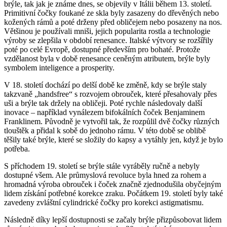
brýle, tak jak je známe dnes, se objevily v Itálii během 13. století.
Primitivní čočky foukané ze skla byly zasazeny do dřevěných nebo
kožených rámů a poté drženy před obličejem nebo posazeny na nos.
Většinou je používali mniši, jejich popularita rostla a technologie
výroby se zlepšila v období renesance. Italské výtvory se rozšířily
poté po celé Evropě, dostupné především pro bohaté. Protože
vzdělanost byla v době renesance ceněným atributem, brýle byly
symbolem inteligence a prosperity.
V 18. století dochází po delší době ke změně, kdy se brýle staly
takzvaně „handsfree“ s rozvojem obrouček, které přesahovaly přes
uši a brýle tak držely na obličeji. Poté rychle následovaly další
inovace – například vynálezem bifokálních čoček Benjaminem
Franklinem. Původně je vytvořil tak, že rozpůlil dvě čočky různých
tlouštěk a přidal k sobě do jednoho rámu. V této době se oblibě
těšily také brýle, které se složily do kapsy a vytáhly jen, když je bylo
potřeba.
S příchodem 19. století se brýle stále vyráběly ručně a nebyly
dostupné všem. Ale průmyslová revoluce byla hned za rohem a
hromadná výroba obrouček i čoček značně zjednodušila obyčejným
lidem získání potřebné korekce zraku. Počátkem 19. století byly také
zavedeny zvláštní cylindrické čočky pro korekci astigmatismu.
Následně díky lepší dostupnosti se začaly brýle přizpůsobovat lidem