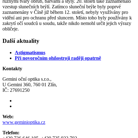
různými tvary obrub, barvami a styly. 20. století také zaznamenalo
vzestup slunečních brýlí. Zatímco sluneční brýle byly poprvé
zaznamenány v Číně již během 12. století, nebyly využívány pro
vidění ani pro ochranu před sluncem. Místo toho byly používány k
zakrytí očí soudců u soudu, takže nikdo nemohl určit jejich výrazy
obličeje.
Další aktuality
Astigmatismus
Při novoročním ohňostroji raději opatrně
Kontakty
Gemini oční optika s.r.o.,
U Gemini 360, 760 01 Zlín,
IČ: 27691250
Web:
www.geminioptika.cz
Telefon: