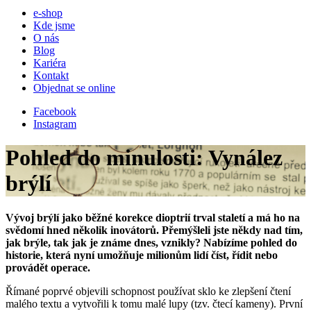
e-shop
Kde jsme
O nás
Blog
Kariéra
Kontakt
Objednat se online
Facebook
Instagram
Pohled do minulosti: Vynález
brýlí
Vývoj brýlí jako běžné korekce dioptrií trval staletí a má ho na
svědomí hned několik inovátorů. Přemýšleli jste někdy nad tím,
jak brýle, tak jak je známe dnes, vznikly? Nabízíme pohled do
historie, která nyní umožňuje milionům lidí číst, řídit nebo
provádět operace.
Římané poprvé objevili schopnost používat sklo ke zlepšení čtení
malého textu a vytvořili k tomu malé lupy (tzv. čtecí kameny). První