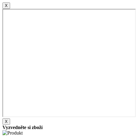
X
X
Vyzvedněte si zboží